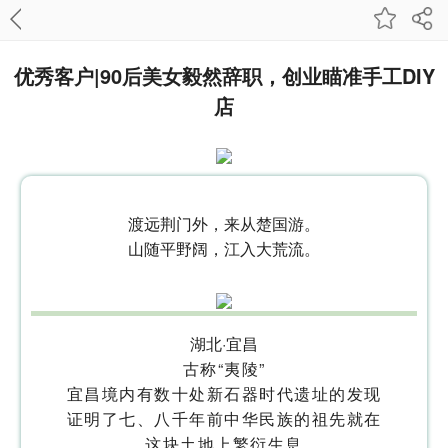
优秀客户|90后美女毅然辞职，创业瞄准手工DIY
店
渡远荆门外，来从楚国游。
山随平野阔，江入大荒流。
湖北·宜昌
古称“夷陵”
宜昌境内有数十处新石器时代遗址的发现
证明了七、八千年前中华民族的祖先就在
这块土地上繁衍生息